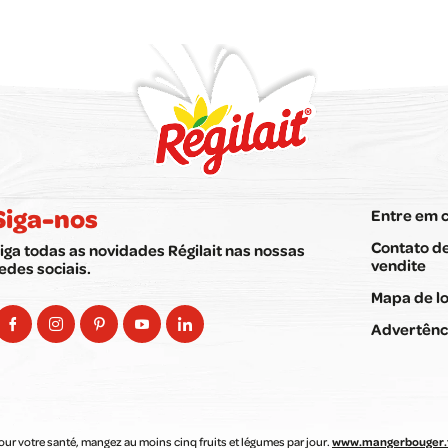
Siga-nos
Entre em 
Contato de
iga todas as novidades Régilait nas nossas
vendite
edes sociais.
Mapa de lo
Advertênci
our votre santé, mangez au moins cinq fruits et légumes par jour.
www.mangerbouger.