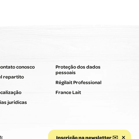
contato conosco
Proteção dos dados
pessoais
l repartito
Régilait Professional
calização
France Lait
as jurídicas
Inscrição na newsletter ✉️
fr