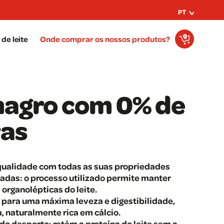
PT
de leite
Onde comprar os nossos produtos?
magro com 0% de
as
qualidade com todas as suas propriedades
vadas: o processo utilizado permite manter
organolépticas do leite.
 para uma máxima leveza e digestibilidade,
, naturalmente rica em cálcio.
do desporto: retém a proteína do leite sem a