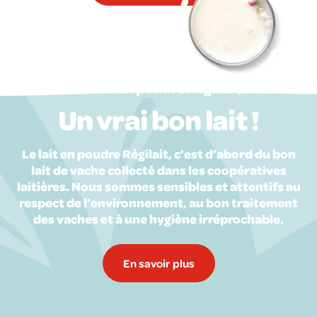
Le lait en poudre Régilait,
Un vrai bon lait !
Le lait en poudre Régilait, c’est d’abord du bon
lait de vache collecté dans les coopératives
laitières. Nous sommes sensibles et attentifs au
respect de l’environnement, au bon traitement
des vaches et à une hygiène irréprochable.
En savoir plus