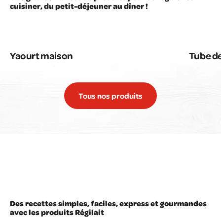
cuisiner, du petit-déjeuner au dîner !
Yaourt maison
Tube de
Tous nos produits
Des recettes simples, faciles, express et gourmandes
avec les produits Régilait