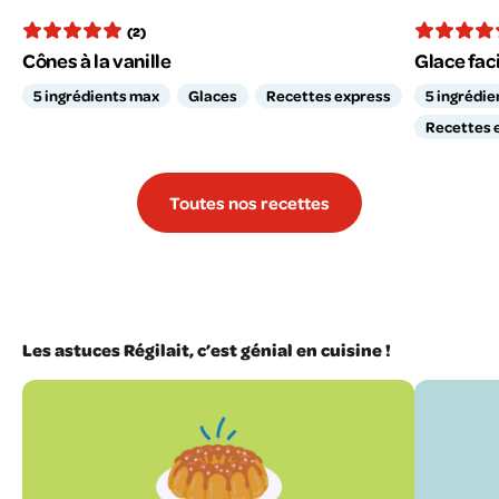
(2)
Cônes à la vanille
Glace fac
5 ingrédients max
Glaces
Recettes express
5 ingrédi
Recettes 
Toutes nos recettes
Les astuces Régilait, c’est génial en cuisine !