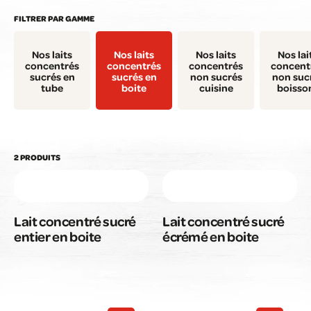
FILTRER PAR GAMME
Nos laits
Nos laits
Nos laits
Nos lai
concentrés
concentrés
concentrés
concent
sucrés en
sucrés en
non sucrés
non suc
tube
boite
cuisine
boisso
2 PRODUITS
Lait concentré sucré
Lait concentré sucré
entier en boite
écrémé en boite