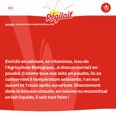
Aller au contenu principal
ACCUEIL
»
NOS LAITS EN POUDRE SPÉCIALITÉS
Enrichi en calcium, en vitamines, issu de
l'Agriculture Biologique...à chacun son lait en
poudre. Comme tous nos laits en poudre, ils se
conservent à température ambiante, 1 an non
ouvert et 1 mois après ouverture. Directement
dans la boisson chaude, en cuisine ou reconstitué
en lait liquide, il sait tout faire !