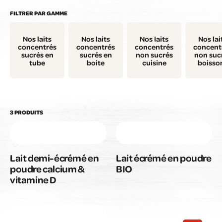
FILTRER PAR GAMME
Nos laits
Nos laits
Nos laits
Nos lai
concentrés
concentrés
concentrés
concent
sucrés en
sucrés en
non sucrés
non suc
tube
boite
cuisine
boisso
3 PRODUITS
Lait demi-écrémé en
Lait écrémé en poudre
poudre calcium &
BIO
vitamine D