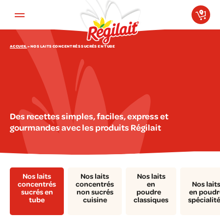
Aller au contenu principal
ACCUEIL
»
NOS LAITS CONCENTRÉS SUCRÉS EN TUBE
Des recettes simples, faciles, express et
gourmandes avec les produits Régilait
Nos laits
Nos laits
Nos laits
concentrés
concentrés
en
Nos lait
sucrés en
non sucrés
poudre
en poudr
tube
cuisine
classiques
spécialit