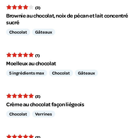
(3)
Brownie au chocolat, noix de pécan et lait concentré
sucré
Chocolat
Gâteaux
(1)
Moelleux au chocolat
5 ingrédients max
Chocolat
Gâteaux
(2)
Crème au chocolat façon liégeois
Chocolat
Verrines
(2)