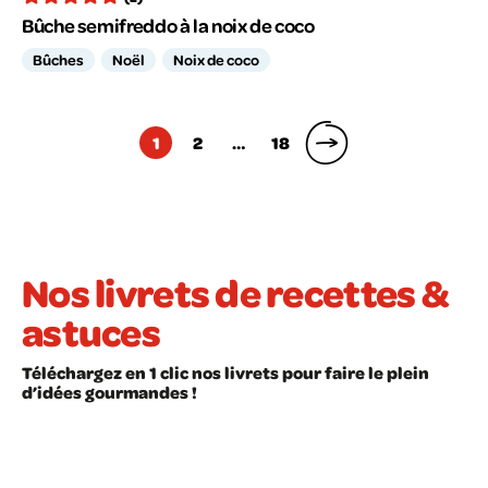
Bûche semifreddo à la noix de coco
Bûches
Noël
Noix de coco
Pagination
1
2
…
18
des
publications
Nos livrets de recettes &
astuces
Téléchargez en 1 clic nos livrets pour faire le plein
d’idées gourmandes !
LIVRET À TÉLÉCHARGER
LIVRET À TÉLÉCHARGER
Recettes faciles
Les astuces en cui