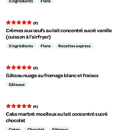
3 ingrédients
Flans
(2)
Crèmes aux œufs au lait concentré sucré vanille
(cuisson à l’airfryer)
3 ingrédients
Flans
Recettes express
(2)
Gâteau nuage au fromage blanc et fraises
Gâteaux
(4)
Cake marbré moelleux au lait concentré sucré
chocolat
Cakes
Chocolat
Gâteaux