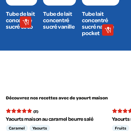
Tube de lait
Tube de lait
Tube lait
concentré
concentré
concentré
sucré coco
sucré vanille
sucré nature
pocket
Découvrez nos recettes avec de yaourt maison
(2)
Yaourts maison au caramel beurre salé
Yaourts 
Caramel
Yaourts
Fruits