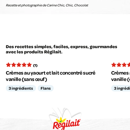
Recette et photographie de Carine Chic, Chic, Chocolat
Des recettes simples, faciles, express, gourmandes
avec les produits Régilait.
(1)
Crèmes au yaourt et lait concentré sucré
Crèmes a
vanille (sans œuf)
vanille (
3 ingrédients
Flans
3 ingréd