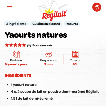
Aller au contenu principal
3 ingrédients
Cuisine du placard
Yaourts
Votre avis compte pour nous !
Yaourts natures
Notez la recette ici :
Ecrire un avis
(2)
Portions
Préparation
Cuisson
9 yaourts pers.
5 min.
10h
Envoyer mon avis
INGRÉDIENTS
1 yaourt nature
4 c. à soupe de lait en poudre demi-écrémé Régilait
1,5 l de lait demi-écrémé