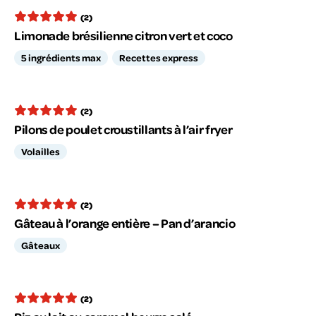
(2)
Limonade brésilienne citron vert et coco
5 ingrédients max
Recettes express
(2)
Pilons de poulet croustillants à l’air fryer
Volailles
(2)
Gâteau à l’orange entière – Pan d’arancio
Gâteaux
(2)