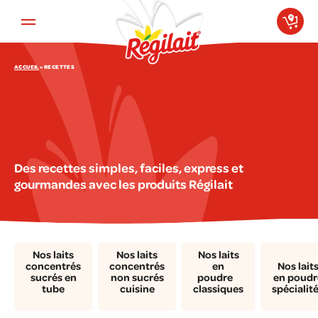
Aller au contenu principal
ACCUEIL
»
RECETTES
Des recettes simples, faciles, express et
gourmandes avec les produits Régilait
Nos laits
Nos laits
Nos laits
concentrés
concentrés
en
Nos lait
sucrés en
non sucrés
poudre
en poudr
tube
cuisine
classiques
spécialit