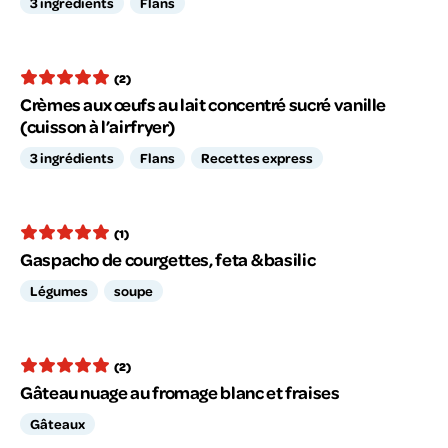
3 ingrédients
Flans
(2)
Crèmes aux œufs au lait concentré sucré vanille
(cuisson à l’airfryer)
3 ingrédients
Flans
Recettes express
(1)
Gaspacho de courgettes, feta & basilic
Légumes
soupe
(2)
Gâteau nuage au fromage blanc et fraises
Gâteaux