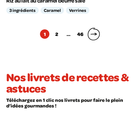
Riz au lait au caramel beurre salé
3 ingrédients
Caramel
Verrines
Pagination
1
2
…
46
des
publications
Nos livrets de recettes &
astuces
Téléchargez en 1 clic nos livrets pour faire le plein
d’idées gourmandes !
LIVRET À TÉLÉCHARGER
LIVRET À TÉLÉCHARGER
Recettes faciles
Les astuces en cui