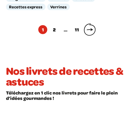
Recettes express
Verrines
Pagination
1
2
…
11
des
publications
Nos livrets de recettes &
astuces
Téléchargez en 1 clic nos livrets pour faire le plein
d’idées gourmandes !
LIVRET À TÉLÉCHARGER
LIVRET À TÉLÉCHARGER
Recettes faciles
Les astuces en cui