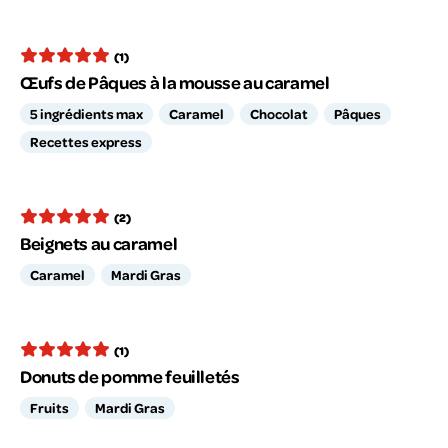
(1)
Œufs de Pâques à la mousse au caramel
5 ingrédients max
Caramel
Chocolat
Pâques
Recettes express
(2)
Beignets au caramel
Caramel
Mardi Gras
(1)
Donuts de pomme feuilletés
Fruits
Mardi Gras