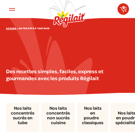
Aller au contenu principal
ACCUEIL
»
NOTRE PÂTE À TARTINER
Des recettes simples, faciles, express et
gourmandes avec les produits Régilait
Nos laits
Nos laits
Nos laits
concentrés
concentrés
en
Nos lait
sucrés en
non sucrés
poudre
en poudr
tube
cuisine
classiques
spécialit