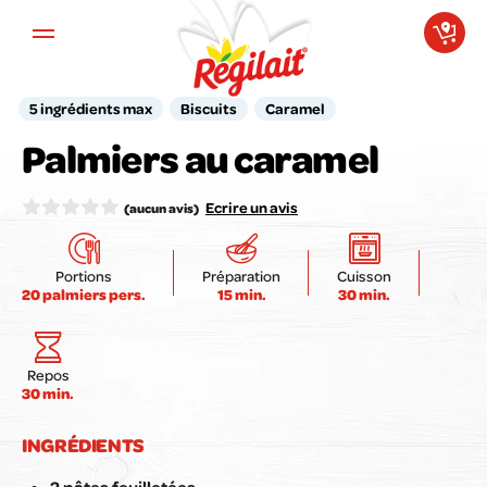
Aller au contenu principal
5 ingrédients max
Biscuits
Caramel
Votre avis compte pour nous !
Palmiers au caramel
Notez la recette ici :
Ecrire un avis
(aucun avis)
Portions
Préparation
Cuisson
20 palmiers pers.
15 min.
30 min.
Envoyer mon avis
Repos
30 min.
INGRÉDIENTS