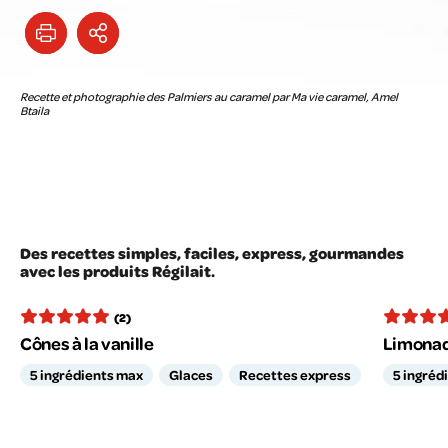
Recette et photographie des Palmiers au caramel par Ma vie caramel, Amel
Btaila
Des recettes simples, faciles, express, gourmandes
avec les produits Régilait.
(2)
Cônes à la vanille
Limonade
5 ingrédients max
Glaces
Recettes express
5 ingréd