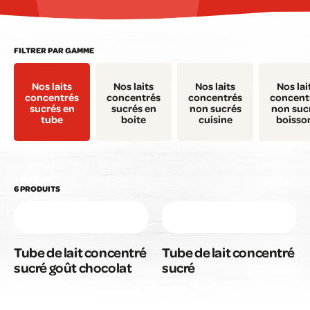
FILTRER PAR GAMME
Nos laits
Nos laits
Nos laits
Nos lai
concentrés
concentrés
concentrés
concent
sucrés en
sucrés en
non sucrés
non suc
tube
boite
cuisine
boisso
6 PRODUITS
Tube de lait concentré
Tube de lait concentré
sucré goût chocolat
sucré