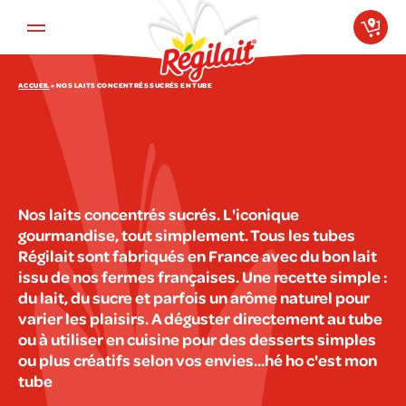
Aller au contenu principal
ACCUEIL
»
NOS LAITS CONCENTRÉS SUCRÉS EN TUBE
Nos laits concentrés sucrés. L'iconique
gourmandise, tout simplement. Tous les tubes
Régilait sont fabriqués en France avec du bon lait
issu de nos fermes françaises. Une recette simple :
du lait, du sucre et parfois un arôme naturel pour
varier les plaisirs. A déguster directement au tube
ou à utiliser en cuisine pour des desserts simples
ou plus créatifs selon vos envies...hé ho c'est mon
tube