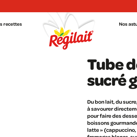
s recettes
Nos ast
Tube d
sucré 
Du bon lait, du sucr
à savourer directeme
pour faire des desse
boissons gourmandes 
latte » (cappuccino,
fromages blancs, sur 