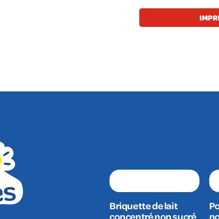
IMPR
Briquette de lait
Po
concentré non sucré
no