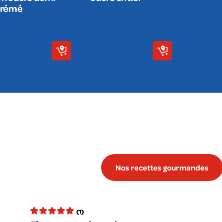
crémé
Nos recettes gourmandes
(1)