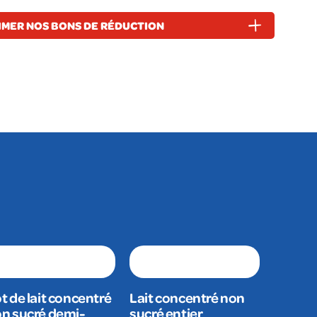
IMER NOS BONS DE RÉDUCTION
t de lait concentré
Lait concentré non
n sucré demi-
sucré entier