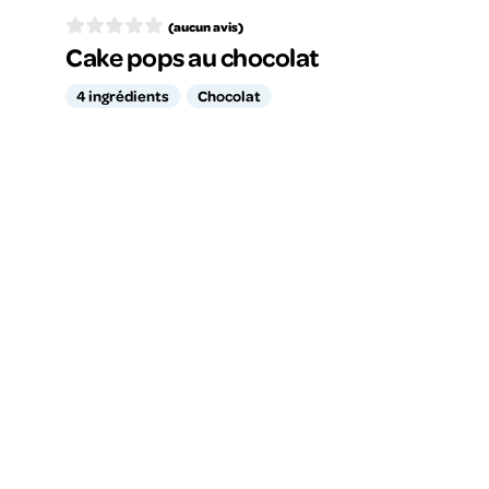
(aucun avis)
Cake pops au chocolat
4 ingrédients
Chocolat