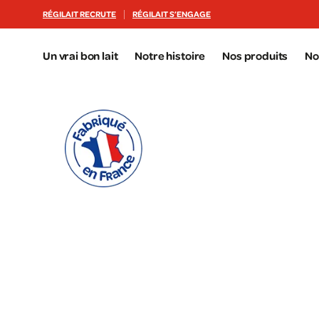
Aller au contenu principal
RÉGILAIT RECRUTE
RÉGILAIT S’ENGAGE
Un vrai bon lait
Notre histoire
Nos produits
No