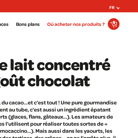
FR
uces
Bons plans
Où acheter nos produits ?
e lait concentré
goût chocolat
e, du cacao…et c’est tout ! Une pure gourmandise
nt au tube, c’est aussi un ingrédient épatant
rts (glaces, flans, gâteaux…). Les amateurs de
l’utilisent pour réaliser toutes sortes de «
 mocaccino…). Mais aussi dans les yaourts, les
des tartines, des crêpes… on ne l’arrête plus, il