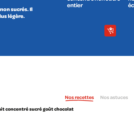
entier
é
non sucrés. Il
us légère.
Nos recettes
Nos astuces
ait concentré sucré goût chocolat