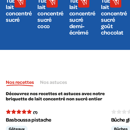
Tube de
Tube de
Tube de
Tube de
lait
lait
lait
lait
concentré
concentré
concentré
concentré
sucré
sucré
sucré
sucré
coco
demi-
goût
écrémé
chocolat
Nos recettes
Nos astuces
Découvrez nos recettes et astuces avec notre
briquette de lait concentré non sucré entier
(1)
Basboussa pistache
Bûche gl
Gâteaux
Bûches