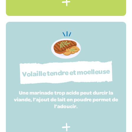
Volaille tendre et moelleuse
Une marinade trop acide peut durcir la
viande, l’ajout de lait en poudre permet de
l’adoucir.