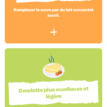
Remplacer le sucre par du lait concentré
sucré.
Omelette plus moelleuse et
légère