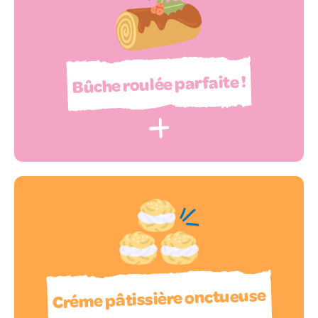
Bûche roulée parfaite !
Créme pâtissière onctueuse