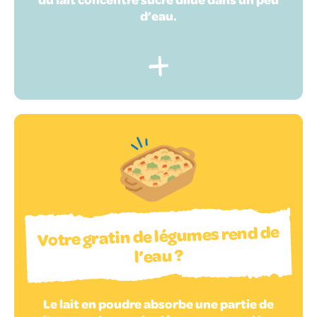
d’eau.
Votre gratin de légumes rend de
l’eau ?
Le lait en poudre absorbe une partie de