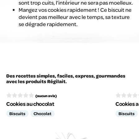
sont trop cuits, l’intérieur ne sera pas moelleux.
Mangez vos cookies rapidement ! Ce biscuit ne
devient pas meilleur avec le temps, sa texture
se dégrade rapidement.
Des recettes simples, faciles, express, gourmandes
avec les produits Régilait.
(aucun avis)
Cookies au chocolat
Cookies a
Biscuits
Chocolat
Biscuits