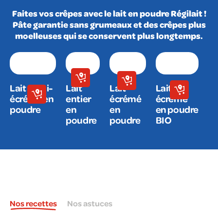
Faites vos crêpes avec le lait en poudre Régilait !
Pâte garantie sans grumeaux et des crêpes plus
moelleuses qui se conservent plus longtemps.
Lait demi-
Lait
Lait
Lait
écrémé en
entier
écrémé
écrémé
poudre
en
en
en poudre
poudre
poudre
BIO
Nos recettes
Nos astuces