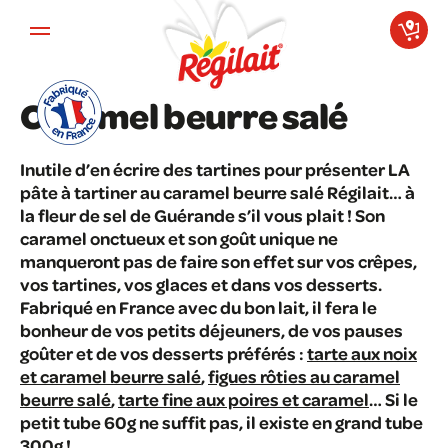
Aller au contenu principal
Caramel beurre salé
Inutile d’en écrire des tartines pour présenter LA
pâte à tartiner au caramel beurre salé Régilait… à
la fleur de sel de Guérande s’il vous plait ! Son
caramel onctueux et son goût unique ne
manqueront pas de faire son effet sur vos crêpes,
vos tartines, vos glaces et dans vos desserts.
Fabriqué en France avec du bon lait, il fera le
bonheur de vos petits déjeuners, de vos pauses
goûter et de vos desserts préférés :
tarte aux noix
et caramel beurre salé
,
figues rôties au caramel
beurre salé
,
tarte fine aux poires et caramel
… Si le
petit tube 60g ne suffit pas, il existe en grand tube
300g !