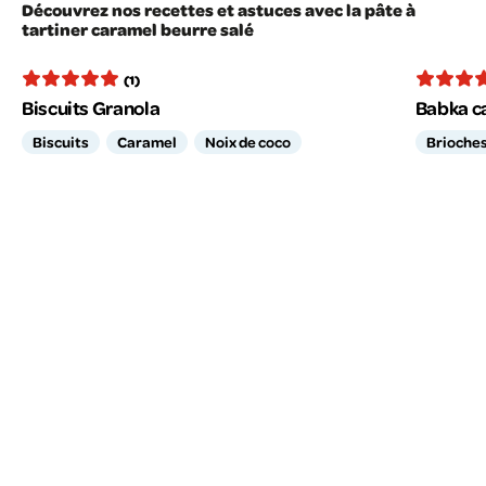
Découvrez nos recettes et astuces avec la pâte à
tartiner caramel beurre salé
(1)
Biscuits Granola
Babka ca
Biscuits
Caramel
Noix de coco
Brioche