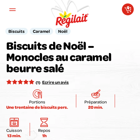
Aller au contenu principal
Biscuits
Caramel
Noël
Biscuits de Noël –
Monocles au caramel
Votre avis compte pour nous !
beurre salé
Notez la recette ici :
Ecrire un avis
(1)
Portions
Préparation
Une trentaine de biscuits pers.
20 min.
Envoyer mon avis
Cuisson
Repos
13 min.
1h