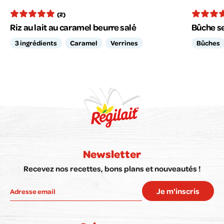
(2)
Riz au lait au caramel beurre salé
Bûche se
3 ingrédients
Caramel
Verrines
Bûches
Newsletter
Recevez nos recettes, bons plans et nouveautés !
Je m'inscris