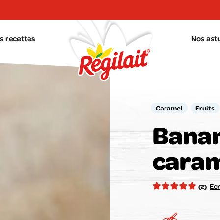
s recettes
Nos ast
Caramel
Fruits
Banan
cara
Votr
Ecr
(2)