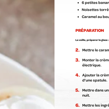
6 petites bana
Noisettes torré
Caramel au beur
PRÉPARATION
La veille, préparer la glace :
Mettre le caram
Monter la crème
électrique.
Ajouter la crèm
d’une spatule.
Mettre dans un 
nuit.
Mettre les ingr