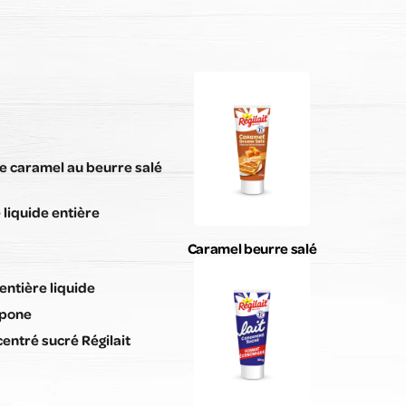
Envoyer mon avis
de caramel au beurre salé
liquide entière
Caramel beurre salé
entière liquide
rpone
centré sucré Régilait