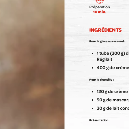
Préparation
10 min.
INGRÉDIENTS
Pour la glace au caramel :
1 tube (300 g) 
Régilait
400 g de crème 
Pour la chantilly
:
120 g de crème 
50 g de masca
30 g de lait con
Présentation :