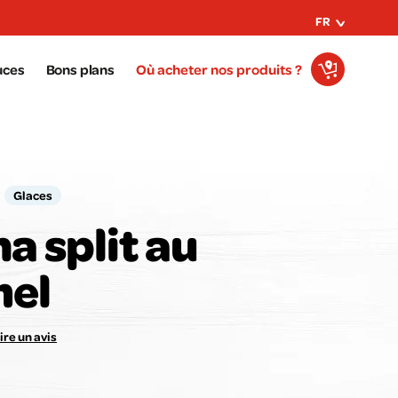
FR
uces
Bons plans
Où acheter nos produits ?
Glaces
a split au
mel
e avis compte pour nous !
Notez la recette ici :
ire un avis