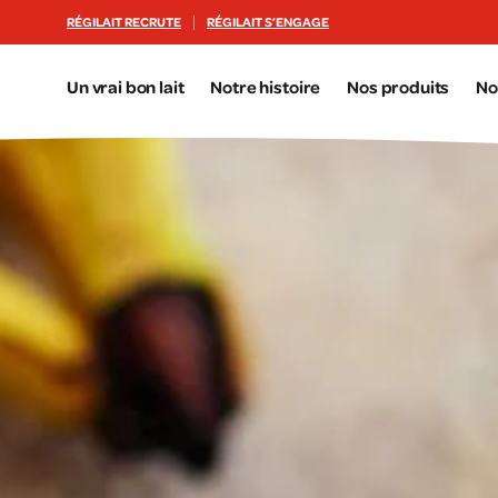
Aller au contenu principal
RÉGILAIT RECRUTE
RÉGILAIT S’ENGAGE
Un vrai bon lait
Notre histoire
Nos produits
No