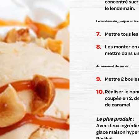
concentré sucré
le lendemain.
Le lendemain, préparer la ch
Mettre tous les
Les monter en c
mettre dans une
Au moment de servir :
Mettre 2 boules
Réaliser le ba
coupée en 2, de
de caramel.
Le plus produit :
Avec deux ingrédie
glace maison hype
Régilait
.