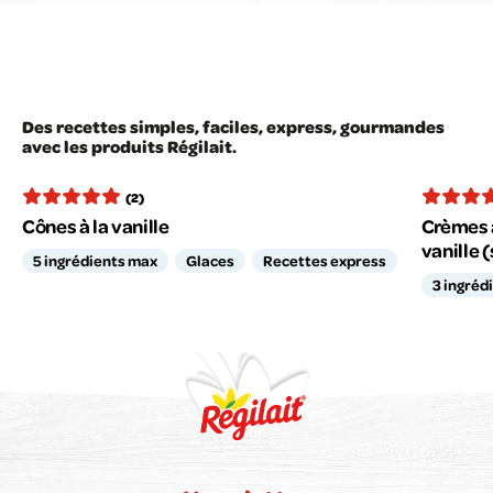
Des recettes simples, faciles, express, gourmandes
avec les produits Régilait.
(2)
Cônes à la vanille
Crèmes a
vanille 
5 ingrédients max
Glaces
Recettes express
3 ingréd