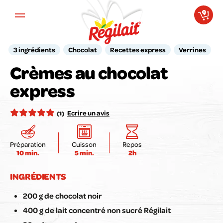
Aller au contenu principal
3 ingrédients
Chocolat
Recettes express
Verrines
Crèmes au chocolat
Votre avis compte pour nous !
express
Notez la recette ici :
Ecrire un avis
(1)
Préparation
Cuisson
Repos
10 min.
5 min.
2h
Envoyer mon avis
INGRÉDIENTS
200 g de chocolat noir
400 g de lait concentré non sucré Régilait