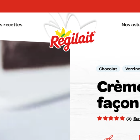
s recettes
Nos ast
Chocolat
Verrin
Crème
façon 
Votr
Ecr
(2)