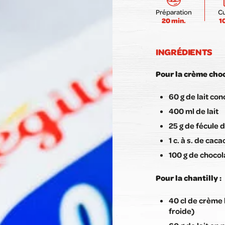
Préparation
C
20 min.
1
INGRÉDIENTS
Pour la crème choc
60 g de lait con
400 ml de lait
25 g de fécule 
1 c. à s. de cac
100 g de chocol
Pour la chantilly :
40 cl de crème 
froide)