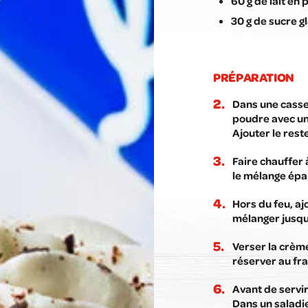
60 g de lait en
30 g de sucre g
PRÉPARATION
Dans une casser
poudre avec un 
Ajouter le reste
Faire chauffer
le mélange épa
Hors du feu, aj
mélanger jusqu’
Verser la crème
réserver au fr
Avant de servir
Dans un saladie