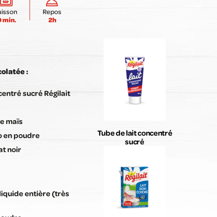
Envoyer mon avis
uisson
Repos
0 min.
2h
olatée :
centré sucré Régilait
de maïs
Tube de lait concentré
ao en poudre
sucré
at noir
liquide entière (très