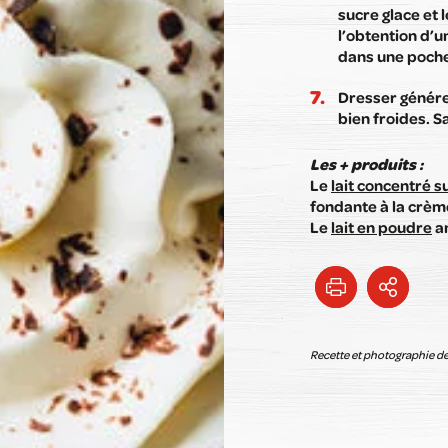
sucre glace et 
l’obtention d’u
dans une poche
Dresser génére
bien froides. 
Les + produits :
Le
lait concentré s
fondante à la crèm
Le
lait en poudre
am
Recette et photographie de B