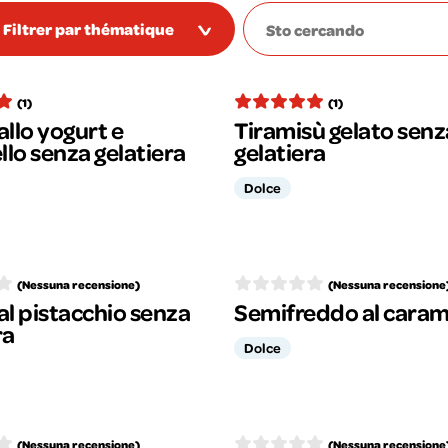
Filtrer par thématique
(1)
(1)
allo yogurt e
Tiramisù gelato senz
lo senza gelatiera
gelatiera
Dolce
(Nessuna recensione)
(Nessuna recensione
al pistacchio senza
Semifreddo al caram
ra
Dolce
(Nessuna recensione)
(Nessuna recensione