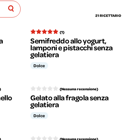
21 RICETTARIO
(1)
a
Semifreddo allo yogurt,
lamponi e pistacchi senza
gelatiera
Dolce
)
(Nessuna recensione)
ello
Gelato alla fragola senza
gelatiera
Dolce
)
(Nessuna recensione)