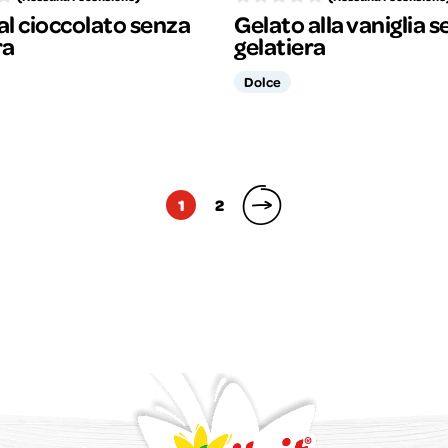
al cioccolato senza
Gelato alla vaniglia 
ra
gelatiera
Dolce
1
2