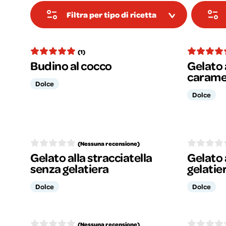
Filtra per tipo di ricetta
(1)
Budino al cocco
Gelato 
caramel
Dolce
Dolce
(Nessuna recensione)
Gelato alla stracciatella
Gelato 
senza gelatiera
gelatie
Dolce
Dolce
(Nessuna recensione)