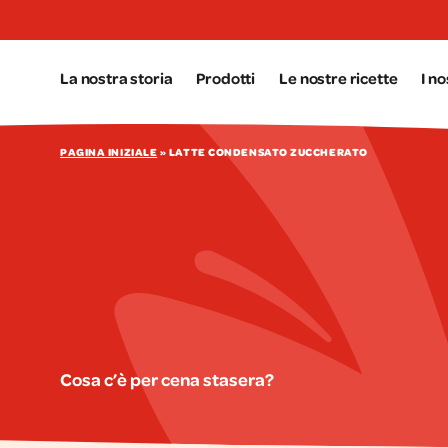
Aller au contenu principal
La nostra storia
Prodotti
Le nostre ricette
I n
PAGINA INIZIALE
»
LATTE CONDENSATO ZUCCHERATO
Cosa c’è per cena stasera?