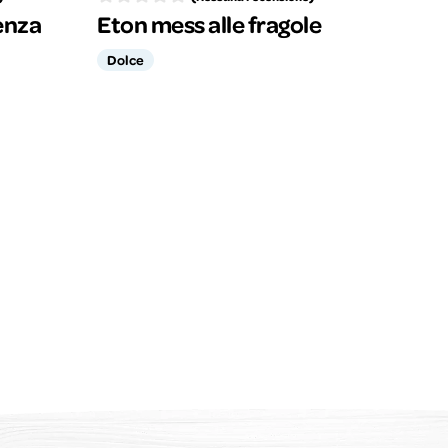
senza
Eton mess alle fragole
Dolce