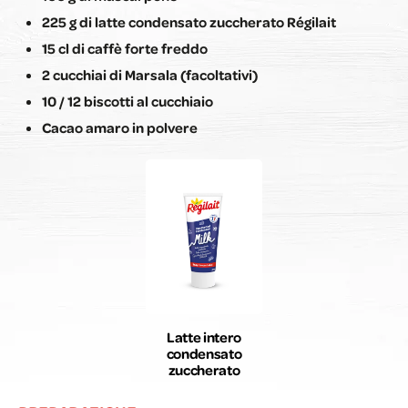
225 g di latte condensato zuccherato Régilait
15 cl di caffè forte freddo
2 cucchiai di Marsala (facoltativi)
10 / 12 biscotti al cucchiaio
Cacao amaro in polvere
Latte intero
condensato
zuccherato