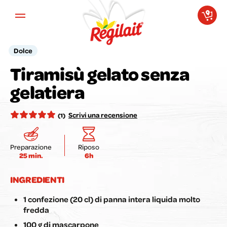
Aller au contenu principal
Dolce
Tiramisù gelato senza
La tua opinione conta per noi!
gelatiera
Valuta la ricetta qui:
Scrivi una recensione
(1)
Preparazione
Riposo
25 min.
6h
Invia la mia recensione
INGREDIENTI
1 confezione (20 cl) di panna intera liquida molto
fredda
100 g di mascarpone