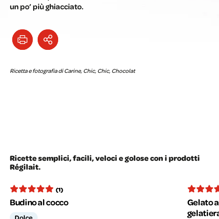
un po’ più ghiacciato.
Ricetta e fotografia di Carine, Chic, Chic, Chocolat
Ricette semplici, facili, veloci e golose con i prodotti
Régilait.
(1)
Budino al cocco
Gelato a
gelatier
Dolce