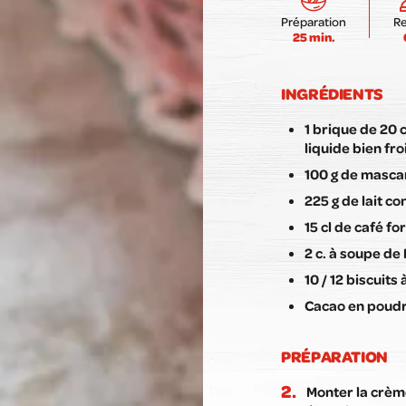
Préparation
R
25 min.
INGRÉDIENTS
1 brique de 20 
liquide bien fro
100 g de masc
225 g de lait co
15 cl de café for
2 c. à soupe de 
10 / 12 biscuits 
Cacao en poudr
PRÉPARATION
Monter la crème