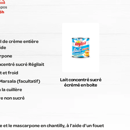
Envoyer mon avis
epos
6h
cl de crème entière
ide
arpone
ncentré sucré Régilait
t et froid
Lait concentré sucré
Marsala (facultatif)
écrémé en boite
à la cuillère
e non sucré
 et le mascarpone en chantilly, à l’aide d’un fouet