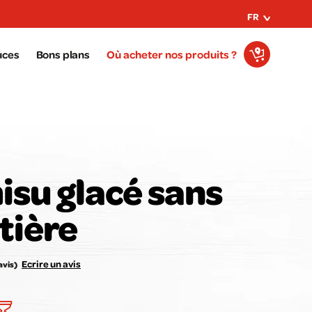
FR
uces
Bons plans
Où acheter nos produits ?
isu glacé sans
tière
e avis compte pour nous !
Notez la recette ici :
Ecrire un avis
avis)