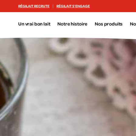
Aller au contenu principal
RÉGILAIT RECRUTE
RÉGILAIT S’ENGAGE
Un vrai bon lait
Notre histoire
Nos produits
No