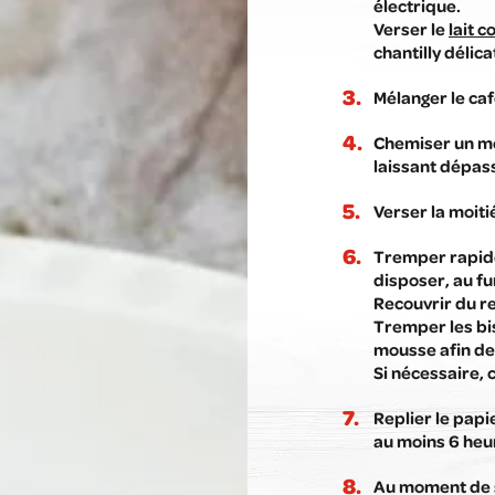
électrique.
Verser le
lait 
chantilly délica
Mélanger le caf
Chemiser un mou
laissant dépass
Verser la moiti
Tremper rapidem
disposer, au fu
Recouvrir du r
Tremper les bis
mousse afin de 
Si nécessaire, 
Replier le papi
au moins 6 heu
Au moment de s