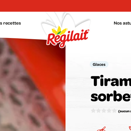
s recettes
Nos ast
Glaces
Tiram
sorbe
Votr
(aucun 