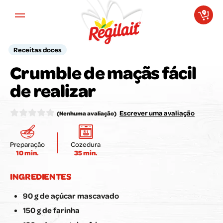
Aller au contenu principal
Receitas doces
Crumble de maçãs fácil
A sua opinião é importante para
de realizar
nós!
Avalie a receita aqui:
Escrever uma avaliação
(Nenhuma avaliação)
Preparação
Cozedura
10 min.
35 min.
Enviar a minha avaliação
INGREDIENTES
90 g de açúcar mascavado
150 g de farinha