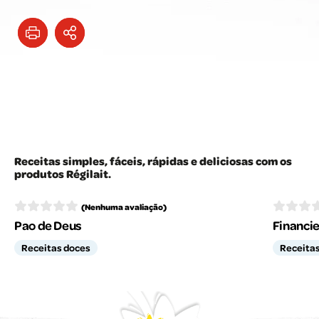
Receitas simples, fáceis, rápidas e deliciosas com os
produtos Régilait.
(Nenhuma avaliação)
Pao de Deus
Financie
Receitas doces
Receita