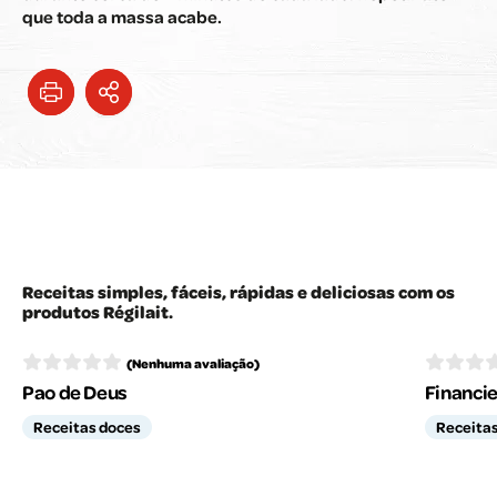
que toda a massa acabe.
Receitas simples, fáceis, rápidas e deliciosas com os
produtos Régilait.
(Nenhuma avaliação)
Pao de Deus
Financie
Receitas doces
Receita