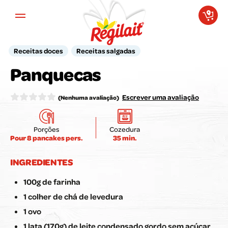
Aller au contenu principal
Receitas doces
Receitas salgadas
A sua opinião é importante para
Panquecas
nós!
Avalie a receita aqui:
Escrever uma avaliação
(Nenhuma avaliação)
Porções
Cozedura
Pour 8 pancakes pers.
35 min.
Enviar a minha avaliação
INGREDIENTES
100g de farinha
1 colher de chá de levedura
1 ovo
1 lata (170g) de leite condensado gordo sem açúcar