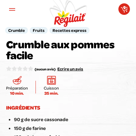
Aller au contenu principal
Crumble
Fruits
Recettes express
Crumble aux pommes
Votre avis compte pour nous !
facile
Notez la recette ici :
Ecrire un avis
(aucun avis)
Préparation
Cuisson
10 min.
35 min.
Envoyer mon avis
INGRÉDIENTS
90 g de sucre cassonade
150 g de farine