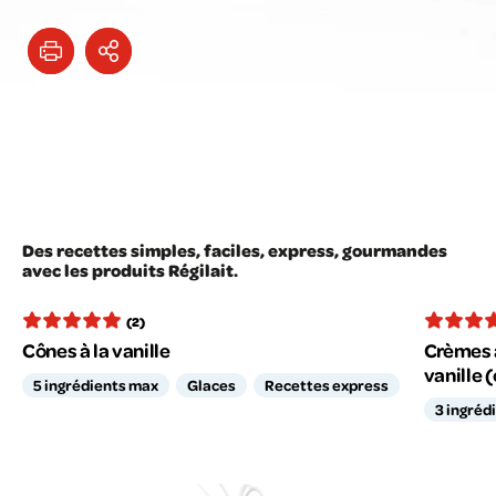
Des recettes simples, faciles, express, gourmandes
avec les produits Régilait.
(2)
Cônes à la vanille
Crèmes a
vanille (
5 ingrédients max
Glaces
Recettes express
3 ingréd