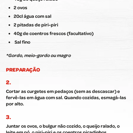
2 ovos
20cl água com sal
2 pitadas de piri-piri
40g de coentros frescos (facultativo)
Sal fino
*Gordo, meio-gordo ou magro
PREPARAÇÃO
Cortar as curgetes em pedaços (sem as descascar) e
fervê-las em água com sal. Quando cozidas, esmagá-las
por alto.
Juntar os ovos, o bulgur não cozido, o queijo ralado, o
leite em pó, o piri-piri e os coentros picadinhos.