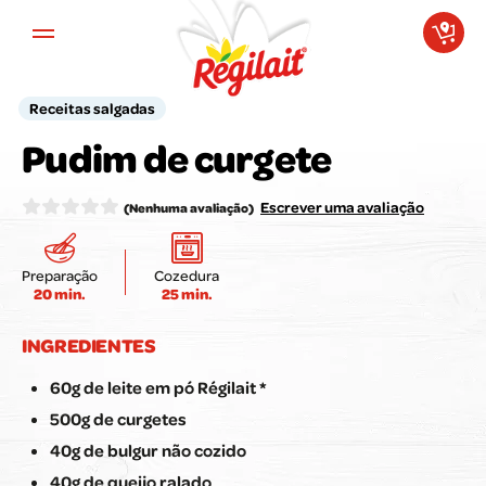
Aller au contenu principal
Receitas salgadas
A sua opinião é importante para
Pudim de curgete
nós!
Avalie a receita aqui:
Escrever uma avaliação
(Nenhuma avaliação)
Preparação
Cozedura
20 min.
25 min.
Enviar a minha avaliação
INGREDIENTES
60g de leite em pó Régilait *
500g de curgetes
40g de bulgur não cozido
40g de queijo ralado