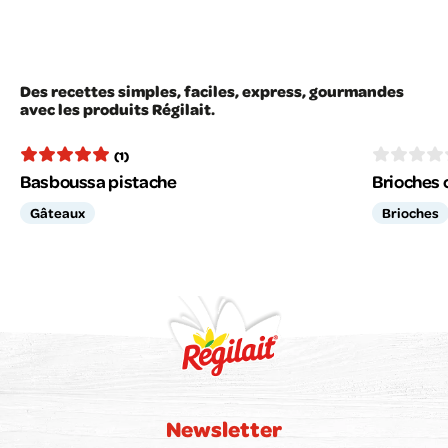
Des recettes simples, faciles, express, gourmandes
avec les produits Régilait.
(1)
Basboussa pistache
Brioches c
Gâteaux
Brioches
Newsletter