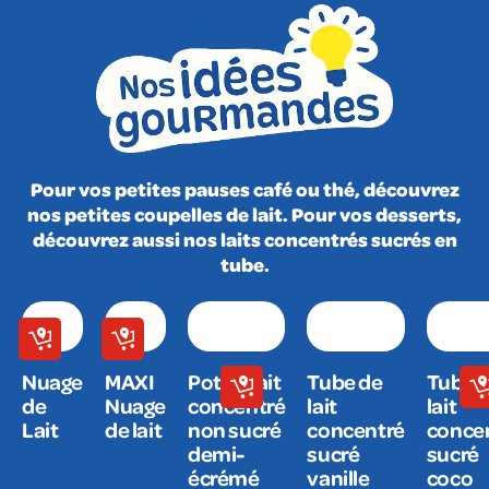
Pour vos petites pauses café ou thé, découvrez
nos petites coupelles de lait. Pour vos desserts,
découvrez aussi nos laits concentrés sucrés en
tube.
Nuage
MAXI
Pot de lait
Tube de
Tube 
de
Nuage
concentré
lait
lait
Lait
de lait
non sucré
concentré
conce
demi-
sucré
sucré
écrémé
vanille
coco