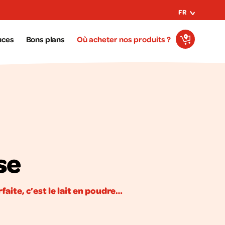
FR
uces
Bons plans
Où acheter nos produits ?
se
aite, c’est le lait en poudre…