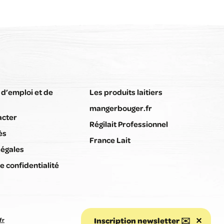
 d’emploi et de
Les produits laitiers
mangerbouger.fr
acter
Régilait Professionnel
ès
France Lait
Légales
e confidentialité
Inscription newsletter ✉️
fr