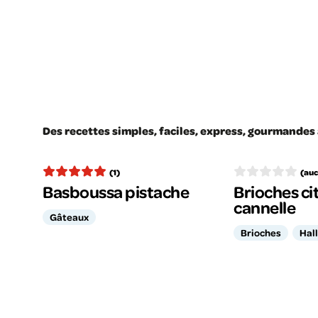
Des recettes simples, faciles, express, gourmandes a
(1)
(auc
Basboussa pistache
Brioches cit
cannelle
Gâteaux
Brioches
Hal