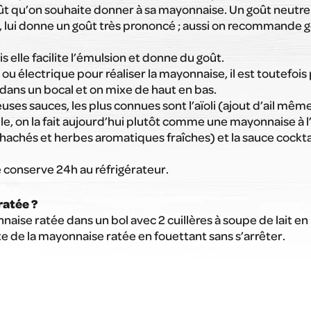
ût qu’on souhaite donner à sa mayonnaise. Un goût neutre a
e, lui donne un goût très prononcé ; aussi on recommande
elle facilite l’émulsion et donne du goût.
ou électrique pour réaliser la mayonnaise, il est toutefoi
 dans un bocal et on mixe de haut en bas.
 sauces, les plus connues sont l’aïoli (ajout d’ail même si, 
ile, on la fait aujourd’hui plutôt comme une mayonnaise à l
hachés et herbes aromatiques fraîches) et la sauce cocktai
conserve 24h au réfrigérateur.
atée ?
naise ratée dans un bol avec 2 cuillères à soupe de lait e
ste de la mayonnaise ratée en fouettant sans s’arrêter.