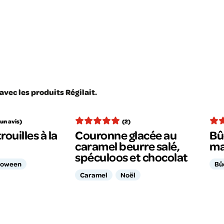
vec les produits Régilait.
un avis)
(2)
rouilles à la
Couronne glacée au
Bû
caramel beurre salé,
ma
spéculoos et chocolat
loween
Bû
Caramel
Noël