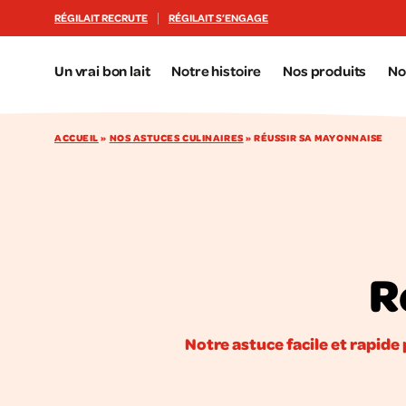
Aller au contenu principal
RÉGILAIT RECRUTE
RÉGILAIT S’ENGAGE
Un vrai bon lait
Notre histoire
Nos produits
No
ACCUEIL
»
NOS ASTUCES CULINAIRES
»
RÉUSSIR SA MAYONNAISE
R
Notre astuce facile et rapide