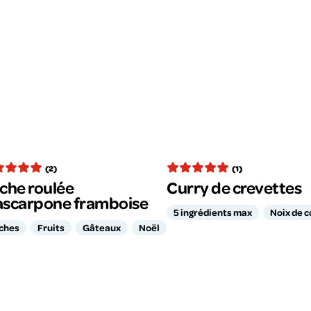
(2)
(1)
che roulée
Curry de crevettes
scarpone framboise
5 ingrédients max
Noix de 
ches
Fruits
Gâteaux
Noël