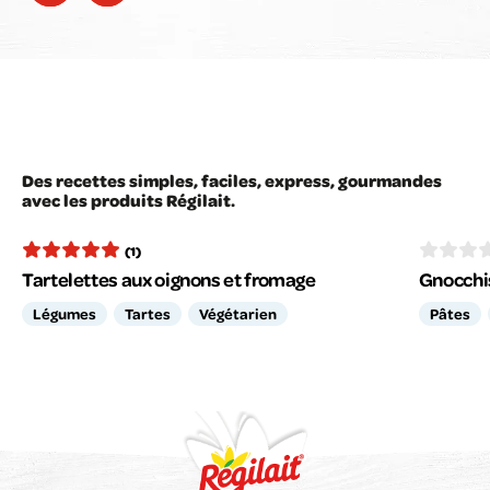
Des recettes simples, faciles, express, gourmandes
avec les produits Régilait.
(1)
Tartelettes aux oignons et fromage
Gnocchi
Légumes
Tartes
Végétarien
Pâtes