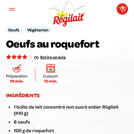
Aller au contenu principal
Oeufs
Végétarien
Votre avis compte pour nous !
Oeufs au roquefort
Notez la recette ici :
Ecrire un avis
(1)
Préparation
Cuisson
10 min.
15 min.
Envoyer mon avis
INGRÉDIENTS
1 boîte de lait concentré non sucré entier Régilait
(410 g)
8 oeufs
100 g de roquefort