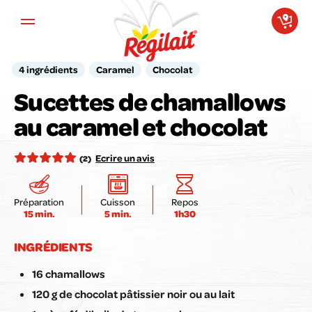
Aller au contenu principal
4 ingrédients
Caramel
Chocolat
Sucettes de chamallows
Votre avis compte pour nous !
au caramel et chocolat
Notez la recette ici :
Ecrire un avis
(2)
Préparation
Cuisson
Repos
15 min.
5 min.
1h30
Envoyer mon avis
INGRÉDIENTS
16 chamallows
120 g de chocolat pâtissier noir ou au lait