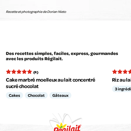
Recette et photographie de Dorian Nieto
Des recettes simples, faciles, express, gourmandes
avec les produits Régilait.
(4)
Cake marbré moelleux au lait concentré
Riz au l
sucré chocolat
3 ingréd
Cakes
Chocolat
Gâteaux