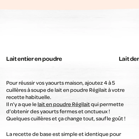
Lait entier en poudre
Lait d
Pour réussir vos yaourts maison, ajoutez 4 à 5
cuillères à soupe de lait en poudre Régilait à votre
recette habituelle.
Il n’y a que le
lait en poudre Régilait
qui permette
d’obtenir des yaourts fermes et onctueux !
Quelques cuillères et ça change tout, sauf le goût !
La recette de base est simple et identique pour