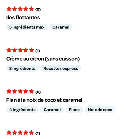
(2)
Iles flottantes
5 ingrédients max
Caramel
(1)
Crème au citron (sans cuisson)
3 ingrédients
Recettes express
(6)
Flan à la noix de coco et caramel
4 ingrédients
Caramel
Flans
Noix de coco
(1)