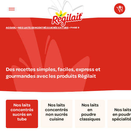
Aller au contenu principal
ACCUEIL
»
NOS LAITS CONCENTRÉS SUCRÉS EN TUBE
»
PAGE 9
Des recettes simples, faciles, express et
gourmandes avec les produits Régilait
Nos laits
Nos laits
Nos laits
concentrés
concentrés
en
Nos lait
sucrés en
non sucrés
poudre
en poudr
tube
cuisine
classiques
spécialit