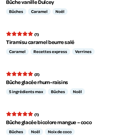
Bûche vanille Dulcey
Bûches
Caramel
Noël
(1)
Tiramisu caramel beurre salé
Caramel
Recettes express
Verrines
(2)
Bûche glacée rhum-raisins
5 ingrédients max
Bûches
Noël
(1)
Bûche glacée bicolore mangue – coco
Bûches
Noël
Noix de coco