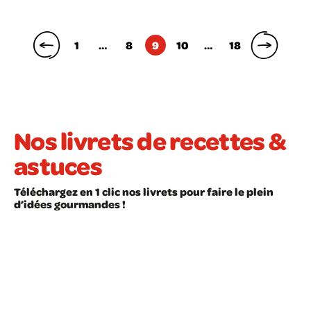
Pagination
1
…
8
9
10
…
18
des
publications
Nos livrets de recettes &
astuces
Téléchargez en 1 clic nos livrets pour faire le plein
d’idées gourmandes !
LIVRET À TÉLÉCHARGER
LIVRET À TÉLÉCHARGER
Recettes faciles
Les astuces en cui