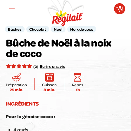
Aller au contenu principal
Bûches
Chocolat
Noël
Noix de coco
Bûche de Noël à la noix
Votre avis compte pour nous !
de coco
Notez la recette ici :
Ecrire un avis
(2)
Préparation
Cuisson
Repos
25 min.
8 min.
1h
Envoyer mon avis
INGRÉDIENTS
Pour la génoise cacao :
4 œufs