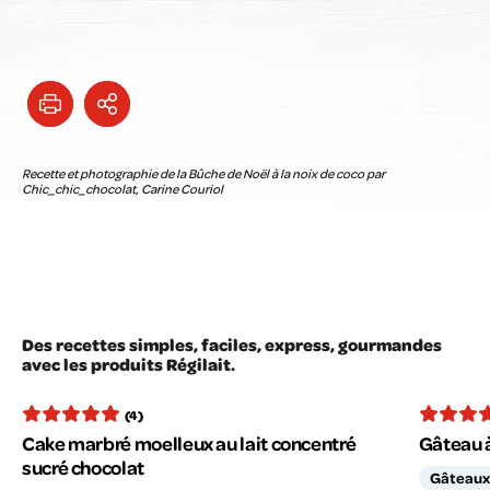
Recette et photographie de la Bûche de Noël à la noix de coco par
Chic_chic_chocolat, Carine Couriol
Des recettes simples, faciles, express, gourmandes
avec les produits Régilait.
(4)
Cake marbré moelleux au lait concentré
Gâteau à
sucré chocolat
Gâteaux