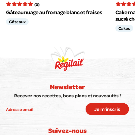
(2)
Gâteau nuage au fromage blanc et fraises
Cake mar
sucré ch
Gâteaux
Cakes
Newsletter
Recevez nos recettes, bons plans et nouveautés !
Je m'inscris
Suivez-nous