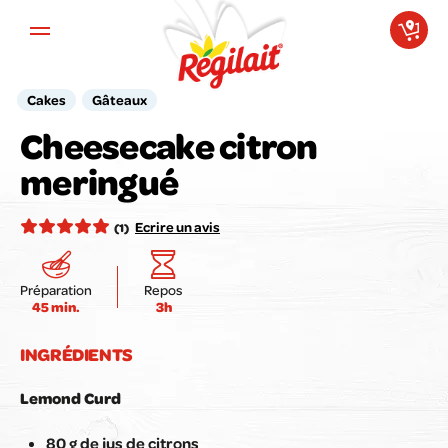
Aller au contenu principal
Cakes
Gâteaux
Cheesecake citron
Votre avis compte pour nous !
meringué
Notez la recette ici :
Ecrire un avis
(1)
Préparation
Repos
45 min.
3h
Envoyer mon avis
INGRÉDIENTS
Lemond Curd
80 g de jus de citrons