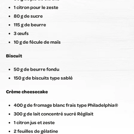
1 citron pour le zeste
80 g de sucre
115 g de beurre
3 œufs
10 g de fécule de maïs
Biscuit
50 g de beurre fondu
150 g de biscuits type sablé
Crème cheesecake
400 g de fromage blanc frais type Philadelphia®
300 g de lait concentré sucré Régilait
1 citron jus et zeste
2 feuilles de gélatine