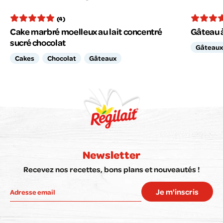
(4)
Cake marbré moelleux au lait concentré
Gâteau à
sucré chocolat
Gâteaux
Cakes
Chocolat
Gâteaux
Newsletter
Recevez nos recettes, bons plans et nouveautés !
Je m'inscris