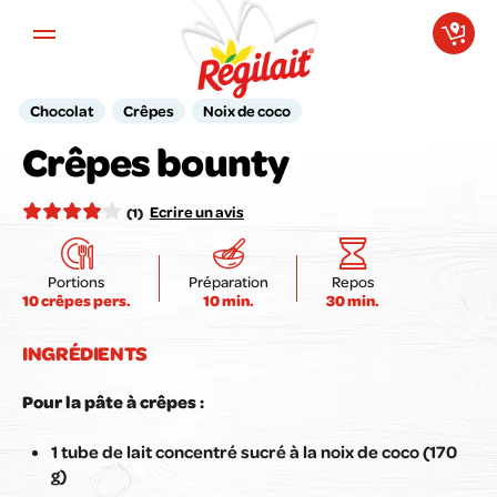
Aller au contenu principal
Chocolat
Crêpes
Noix de coco
Votre avis compte pour nous !
Crêpes bounty
Notez la recette ici :
Ecrire un avis
(1)
Portions
Préparation
Repos
10 crêpes pers.
10 min.
30 min.
Envoyer mon avis
INGRÉDIENTS
Pour la pâte à crêpes :
1 tube de lait concentré sucré à la noix de coco (170
g)