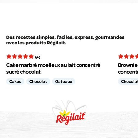
Des recettes simples, faciles, express, gourmandes
avec les produits Régilait.
(4)
Cake marbré moelleux au lait concentré
Brownie 
sucré chocolat
concent
Cakes
Chocolat
Gâteaux
Chocola