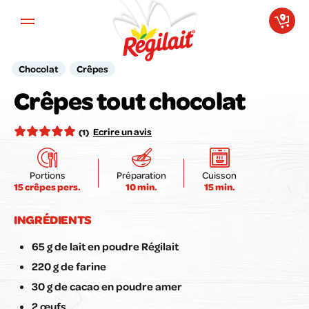
Aller au contenu principal
Chocolat
Crêpes
Votre avis compte pour nous !
Crêpes tout chocolat
Notez la recette ici :
Ecrire un avis
(1)
Portions
Préparation
Cuisson
15 crêpes pers.
10 min.
15 min.
Envoyer mon avis
INGRÉDIENTS
65 g de lait en poudre Régilait
220 g de farine
30 g de cacao en poudre amer
2 œufs