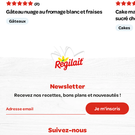
(2)
Gâteau nuage au fromage blanc et fraises
Cake mar
sucré ch
Gâteaux
Cakes
Newsletter
Recevez nos recettes, bons plans et nouveautés !
Je m'inscris
Suivez-nous