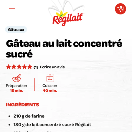
Aller au contenu principal
Gâteaux
Gâteau au lait concentré
Votre avis compte pour nous !
sucré
Notez la recette ici :
Ecrire un avis
(1)
Préparation
Cuisson
15 min.
40 min.
Envoyer mon avis
INGRÉDIENTS
210 g de farine
180 g de lait concentré sucré Régilait