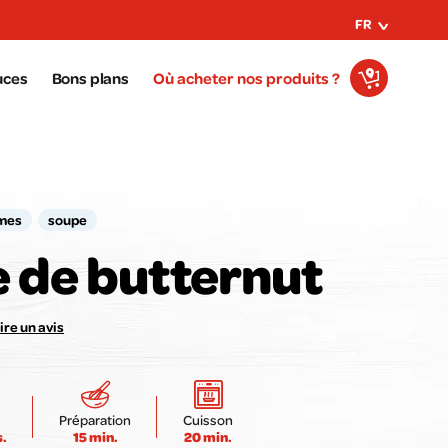
FR
uces
Bons plans
Où acheter nos produits ?
mes
soupe
 de butternut
e avis compte pour nous !
Notez la recette ici :
ire un avis
Envoyer mon avis
Préparation
Cuisson
s.
15 min.
20 min.