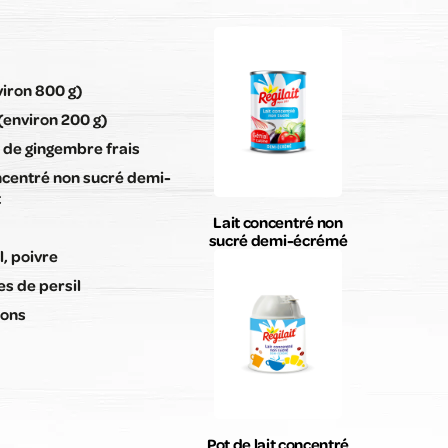
viron 800 g)
(environ 200 g)
 de gingembre frais
ncentré non sucré demi-
t
Lait concentré non
sucré demi-écrémé
l, poivre
es de persil
tons
Pot de lait concentré