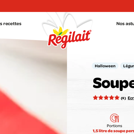
s recettes
Nos ast
Halloween
Légu
Soupe
Votr
Ecr
(4)
Portions
1,5 litre de soupe per