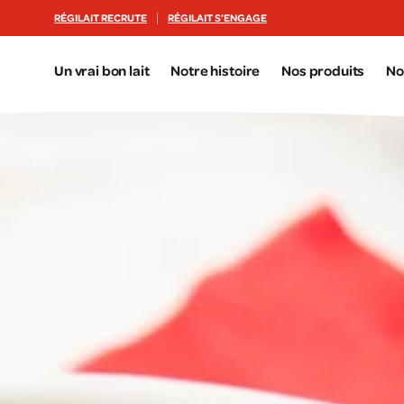
Aller au contenu principal
RÉGILAIT RECRUTE
RÉGILAIT S’ENGAGE
Un vrai bon lait
Notre histoire
Nos produits
No