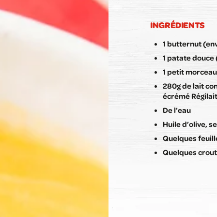
INGRÉDIENTS
1 butternut (en
1 patate douce 
1 petit morceau
280g de lait co
écrémé Régilai
De l’eau
Huile d’olive, se
Quelques feuill
Quelques crou