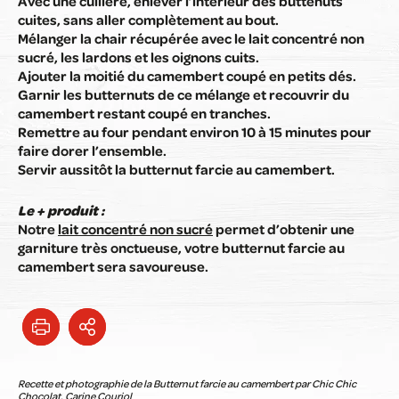
Avec une cuillère, enlever l’intérieur des buttenuts
cuites, sans aller complètement au bout.
Mélanger la chair récupérée avec le lait concentré non
sucré, les lardons et les oignons cuits.
Ajouter la moitié du camembert coupé en petits dés.
Garnir les butternuts de ce mélange et recouvrir du
camembert restant coupé en tranches.
Remettre au four pendant environ 10 à 15 minutes pour
faire dorer l’ensemble.
Servir aussitôt la butternut farcie au camembert.
Le + produit :
Notre
lait concentré non sucré
permet d’obtenir une
garniture très onctueuse, votre butternut farcie au
camembert sera savoureuse.
Recette et photographie de la Butternut farcie au camembert par Chic Chic
Chocolat, Carine Couriol