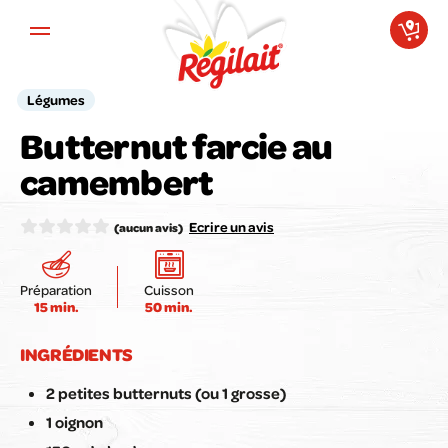
Aller au contenu principal
Légumes
Butternut farcie au
Votre avis compte pour nous !
camembert
Notez la recette ici :
Ecrire un avis
(aucun avis)
Préparation
Cuisson
15 min.
50 min.
Envoyer mon avis
INGRÉDIENTS
2 petites butternuts (ou 1 grosse)
1 oignon