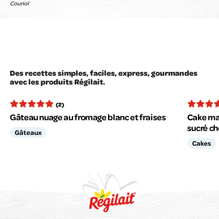
Couriol
Des recettes simples, faciles, express, gourmandes
avec les produits Régilait.
(2)
Gâteau nuage au fromage blanc et fraises
Cake mar
sucré ch
Gâteaux
Cakes