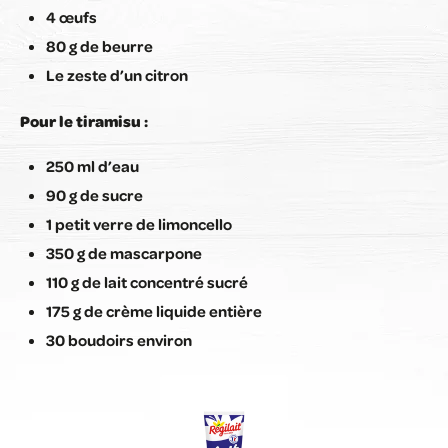
4 œufs
80 g de beurre
Le zeste d’un citron
Pour le tiramisu :
250 ml d’eau
90 g de sucre
1 petit verre de limoncello
350 g de mascarpone
110 g de lait concentré sucré
175 g de crème liquide entière
30 boudoirs environ