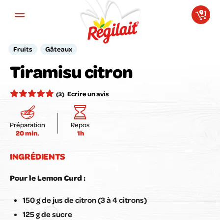
Aller au contenu principal
Fruits
Gâteaux
Votre avis compte pour nous !
Tiramisu citron
Notez la recette ici :
Ecrire un avis
(3)
Préparation
Repos
20 min.
1h
Envoyer mon avis
INGRÉDIENTS
Pour le Lemon Curd :
150 g de jus de citron (3 à 4 citrons)
125 g de sucre