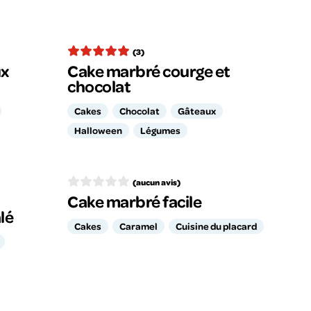
(3)
ux
Cake marbré courge et
chocolat
Cakes
Chocolat
Gâteaux
Halloween
Légumes
(aucun avis)
Cake marbré facile
lé
Cakes
Caramel
Cuisine du placard