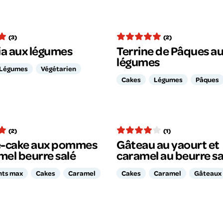
(3)
(2)
ia aux légumes
Terrine de Pâques a
légumes
Légumes
Végétarien
Cakes
Légumes
Pâques
(2)
(1)
-cake aux pommes
Gâteau au yaourt et
mel beurre salé
caramel au beurre sa
nts max
Cakes
Caramel
Cakes
Caramel
Gâteaux