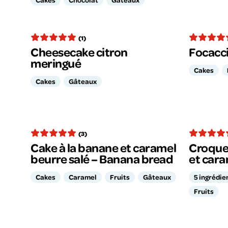
(1)
Cheesecake citron
Focacc
meringué
Cakes
Cakes
Gâteaux
(3)
Cake à la banane et caramel
Croque
beurre salé – Banana bread
et cara
Cakes
Caramel
Fruits
Gâteaux
5 ingrédie
Fruits