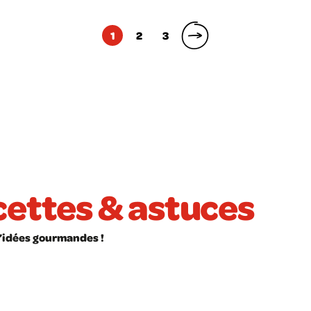
1
2
3
ecettes & astuces
 d’idées gourmandes !
ÉLÉCHARGER
LIVRET À TÉLÉCHARGER
ces en cuisine
Les glaces maison sans