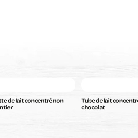
sorbetière
te de lait concentré non
Tube de lait concentr
ntier
chocolat