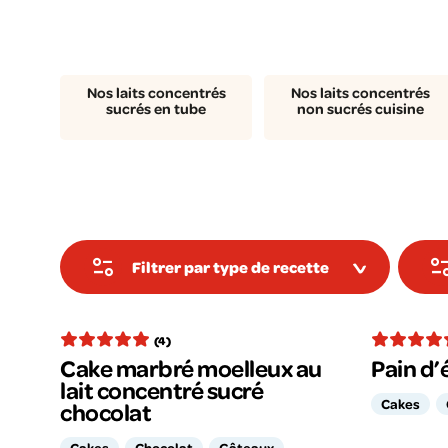
Nos laits concentrés
Nos laits concentrés
sucrés en tube
non sucrés cuisine
Filtrer par type de recette
(4)
Cake marbré moelleux au
Pain d’
lait concentré sucré
Cakes
chocolat
Cakes
Chocolat
Gâteaux