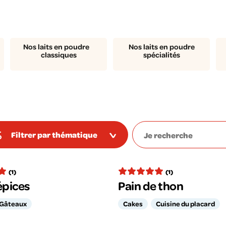
Nos laits en poudre
Nos laits en poudre
classiques
spécialités
Filtrer par thématique
(1)
(1)
épices
Pain de thon
Gâteaux
Cakes
Cuisine du placard