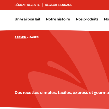
Aller au contenu principal
RÉGILAIT RECRUTE
RÉGILAIT S’ENGAGE
Un vrai bon lait
Notre histoire
Nos produits
No
ACCUEIL
»
CAKES
Des recettes simples, faciles, express et gourma