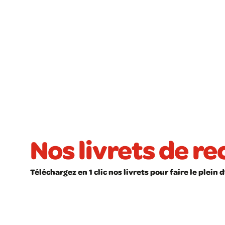
Pagination
des
publications
Nos livrets de r
Téléchargez en 1 clic nos livrets pour faire le plein
LIVRET À TÉLÉCHARGER
LIVRET À T
Recettes faciles
Les astu