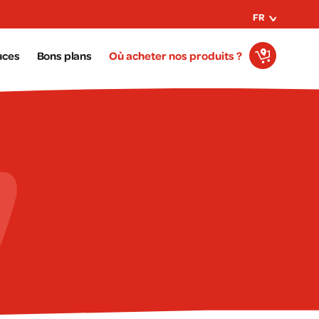
FR
uces
Bons plans
Où acheter nos produits ?