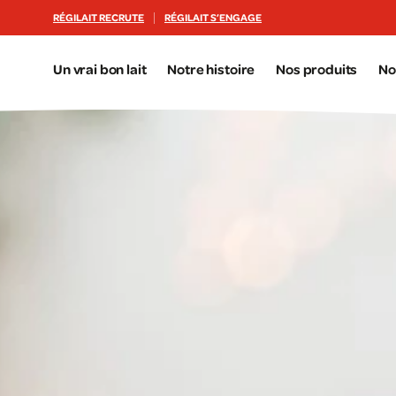
Aller au contenu principal
RÉGILAIT RECRUTE
RÉGILAIT S’ENGAGE
Un vrai bon lait
Notre histoire
Nos produits
No