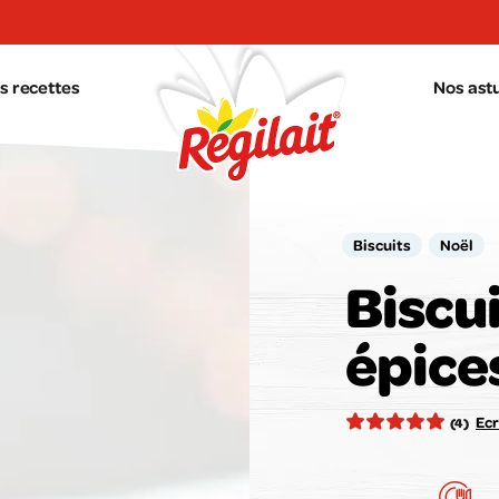
s recettes
Nos ast
Biscuits
Noël
Biscu
épice
Votr
Ecr
(4)