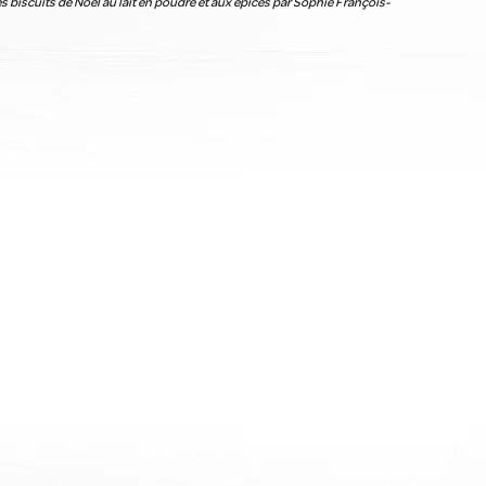
s biscuits de Noël au lait en poudre et aux épices par Sophie François-