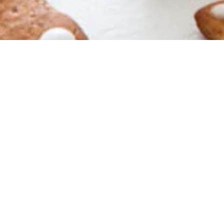
Des recettes simples, faciles, express, gourmandes a
(2)