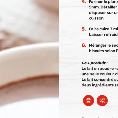
Fariner le plan
5mm. Détailler 
disposer sur un
cuisson.
Faire cuire 7 m
Laisser refroidi
Mélanger le suc
biscuits selon l
Le + produit :
Le
lait en poudre
re
une belle couleur d
Le
lait concentré s
deux ingrédients s