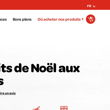
FR
uces
Bons plans
Où acheter nos produits ?
its de Noël aux
s
e avis compte pour nous !
Notez la recette ici :
ire un avis