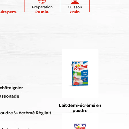
Envoyer mon avis
Préparation
Cuisson
uits pers.
20 min.
7 min.
 châtaignier
cassonade
Lait demi-écrémé en
poudre
 poudre ½ écrémé Régilait