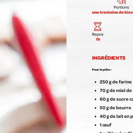
Portions
une trentaine de bisc
Repos
1h
INGRÉDIENTS
Pour la pâte :
250 g de farine
70 g de miel de
60 g de sucre 
50 g de beurre
40 g de lait en
1 œuf