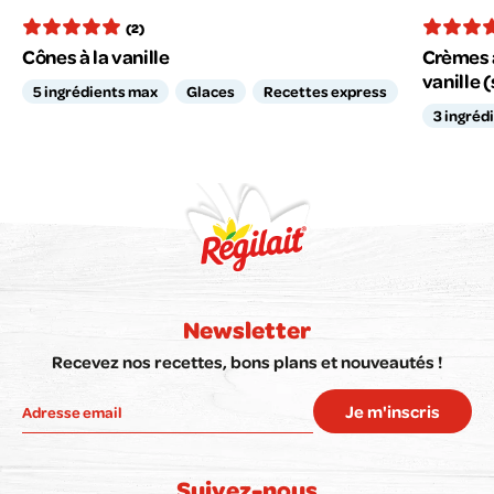
(2)
Cônes à la vanille
Crèmes a
vanille 
5 ingrédients max
Glaces
Recettes express
3 ingréd
Newsletter
Recevez nos recettes, bons plans et nouveautés !
Je m'inscris
Suivez-nous