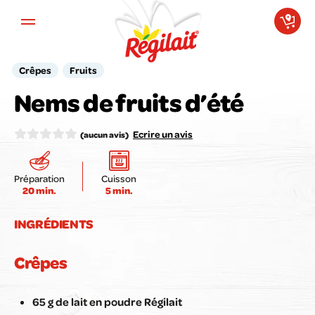
Aller au contenu principal
Crêpes
Fruits
Votre avis compte pour nous !
Nems de fruits d’été
Notez la recette ici :
Ecrire un avis
(aucun avis)
Préparation
Cuisson
20 min.
5 min.
Envoyer mon avis
INGRÉDIENTS
Crêpes
65 g de lait en poudre Régilait