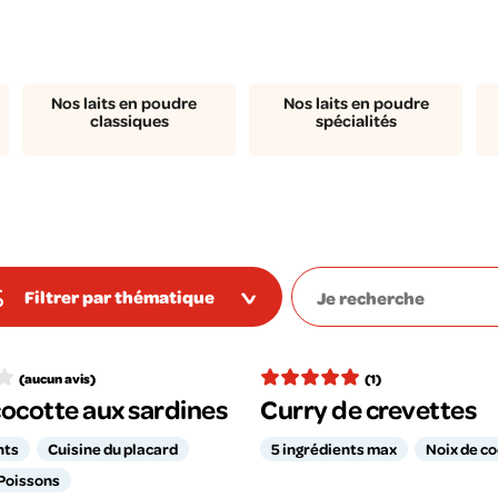
Nos laits en poudre
Nos laits en poudre
classiques
spécialités
Filtrer par thématique
(aucun avis)
(1)
ocotte aux sardines
Curry de crevettes
nts
Cuisine du placard
5 ingrédients max
Noix de c
Poissons