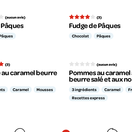
(aucun avis)
(3)
e Pâques
Fudge de Pâques
Pâques
Chocolat
Pâques
(3)
(aucun avis)
 au caramel beurre
Pommes au caramel
beurre salé et aux no
nts
Caramel
Mousses
3 ingrédients
Caramel
Fr
Recettes express