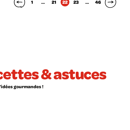
1
…
21
22
23
…
46
ecettes & astuces
 d’idées gourmandes !
ÉLÉCHARGER
LIVRET À TÉLÉCHARGER
ces en cuisine
Les glaces maison sans
sorbetière