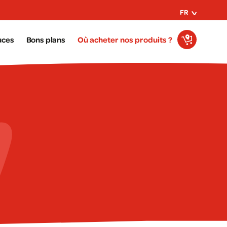
FR
uces
Bons plans
Où acheter nos produits ?