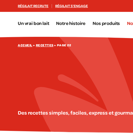
Aller au contenu principal
RÉGILAIT RECRUTE
RÉGILAIT S’ENGAGE
Un vrai bon lait
Notre histoire
Nos produits
No
ACCUEIL
»
RECETTES
»
PAGE 22
Des recettes simples, faciles, express et gourma