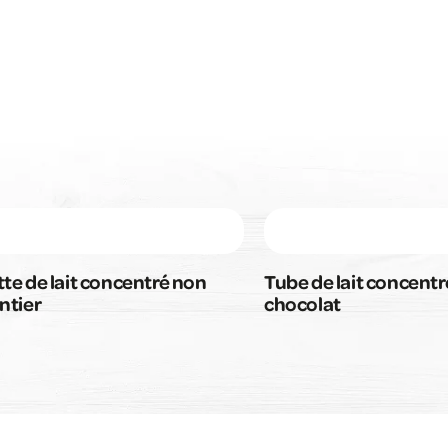
te de lait concentré non
Tube de lait concentr
ntier
chocolat