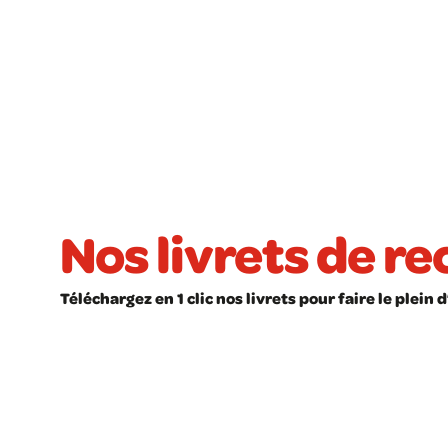
Pagination
des
publications
Nos livrets de r
Téléchargez en 1 clic nos livrets pour faire le plein
LIVRET À TÉLÉCHARGER
LIVRET À T
Recettes faciles
Les astu