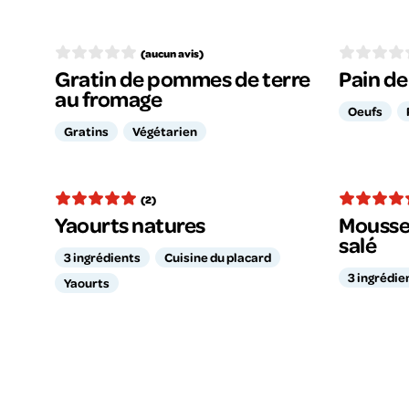
(aucun avis)
Gratin de pommes de terre
Pain d
au fromage
Oeufs
Gratins
Végétarien
(2)
Yaourts natures
Mousse
salé
3 ingrédients
Cuisine du placard
3 ingrédie
Yaourts