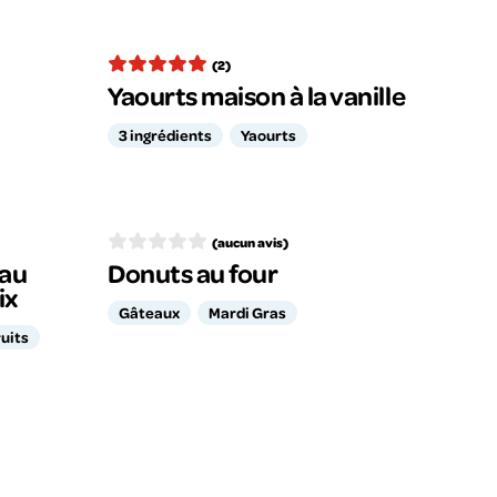
(2)
Yaourts maison à la vanille
3 ingrédients
Yaourts
(aucun avis)
 au
Donuts au four
ix
Gâteaux
Mardi Gras
uits