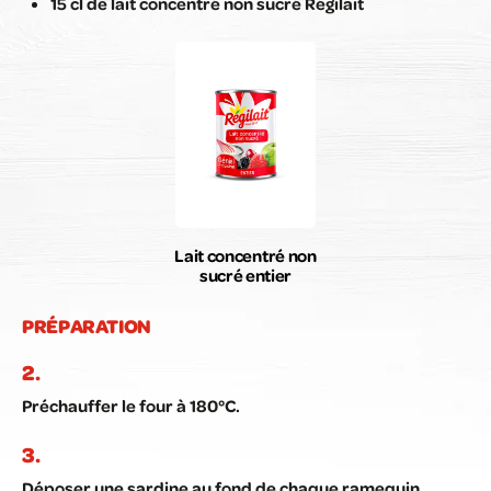
15 cl de lait concentré non sucré Régilait
Lait concentré non
sucré entier
PRÉPARATION
Préchauffer le four à 180°C.
Déposer une sardine au fond de chaque ramequin.