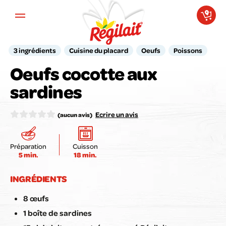
Aller au contenu principal
3 ingrédients
Cuisine du placard
Oeufs
Poissons
Oeufs cocotte aux
Votre avis compte pour nous !
sardines
Notez la recette ici :
Ecrire un avis
(aucun avis)
Préparation
Cuisson
5 min.
18 min.
Envoyer mon avis
INGRÉDIENTS
8 œufs
1 boîte de sardines