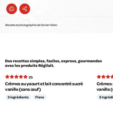
Recette et photographie de Dorian Nieto
Des recettes simples, faciles, express, gourmandes
avec les produits Régilait.
(1)
Crèmes au yaourt et lait concentré sucré
Crèmes a
vanille (sans œuf)
vanille (
3 ingrédients
Flans
3 ingréd