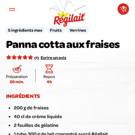
Aller au contenu principal
5 ingrédients max
Fruits
Verrines
Votre avis compte pour nous !
Panna cotta aux fraises
Notez la recette ici :
Ecrire un avis
(1)
Préparation
Repos
20 min.
4h
Envoyer mon avis
INGRÉDIENTS
200 g de fraises
40 cl de crème liquide
2 feuilles de gélatine
1 tube 300 g de lait concentré sucré Régilait