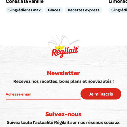
Cônes à la vanille
Limonade
5 ingrédients max
Glaces
Recettes express
5 ingréd
Newsletter
Recevez nos recettes, bons plans et nouveautés !
Je m'inscris
Suivez-nous
Suivez toute l’actualité Régilait sur nos réseaux sociaux.