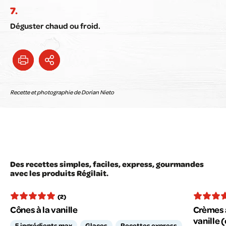
Déguster chaud ou froid.
Recette et photographie de Dorian Nieto
Des recettes simples, faciles, express, gourmandes
avec les produits Régilait.
(2)
Cônes à la vanille
Crèmes a
vanille (
5 ingrédients max
Glaces
Recettes express