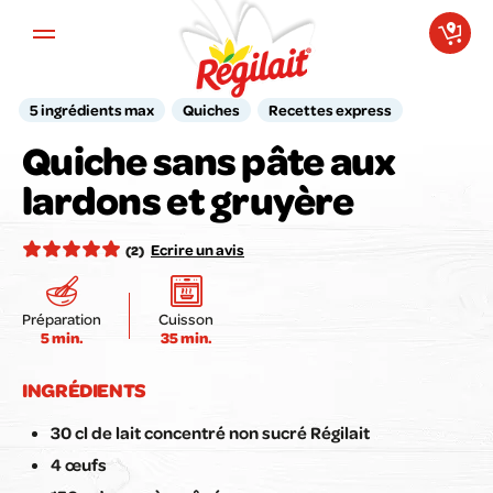
Aller au contenu principal
5 ingrédients max
Quiches
Recettes express
Quiche sans pâte aux
Votre avis compte pour nous !
lardons et gruyère
Notez la recette ici :
Ecrire un avis
(2)
Préparation
Cuisson
5 min.
35 min.
Envoyer mon avis
INGRÉDIENTS
30 cl de lait concentré non sucré Régilait
4 œufs