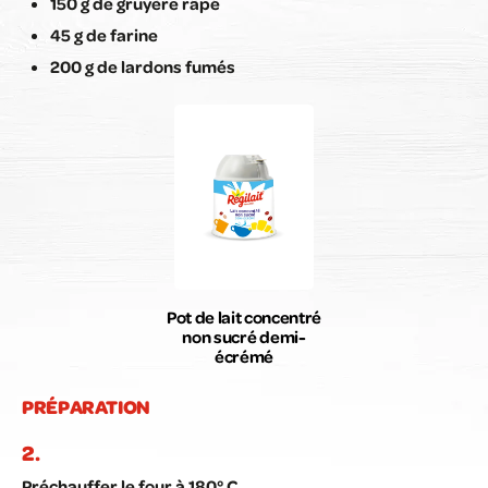
150 g de gruyère râpé
45 g de farine
200 g de lardons fumés
Pot de lait concentré
non sucré demi-
écrémé
PRÉPARATION
Préchauffer le four à 180° C.